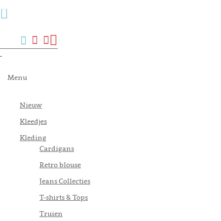
Menu
Zoek
Verlanglijst
Mijn
Winkelwagen
account
.
Menu
Nieuw
Kleedjes
Kleding
Cardigans
Retro blouse
Jeans Collecties
T-shirts & Tops
Truien