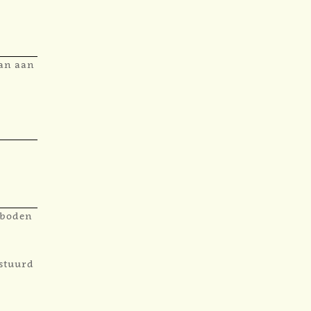
aan aan
ngboden
estuurd