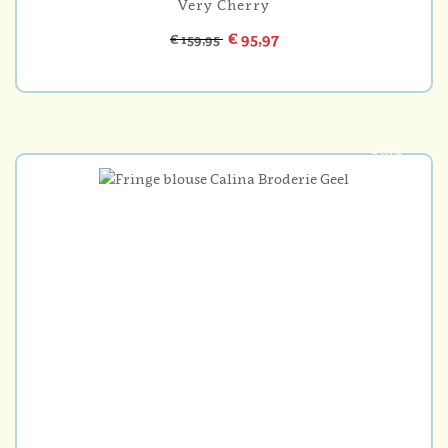
Very Cherry
€ 95,97
€ 159,95
-30%