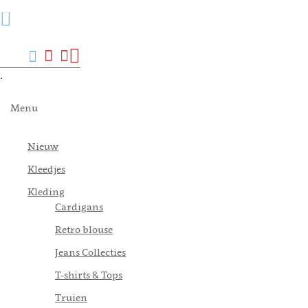
Menu
Zoek
Verlanglijst
Mijn
Winkelwagen
account
.
Menu
Nieuw
Kleedjes
Kleding
Cardigans
Retro blouse
Jeans Collecties
T-shirts & Tops
Truien