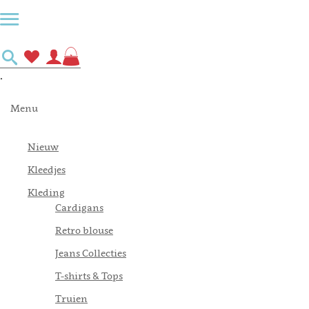
Menu
Zoek
Verlanglijst
Mijn
Winkelwagen
account
.
Menu
Nieuw
Kleedjes
Kleding
Cardigans
Retro blouse
Jeans Collecties
T-shirts & Tops
Truien