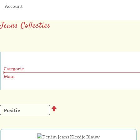
Account
Jeans Collecties
Categorie
Maat
Van
hoog
naar
laag
sorteren