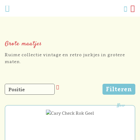
Verlang
Menu
Zoek
W
Mijn
accoun
Grote maatjes
Ruime collectie vintage en retro jurkjes in grotere
maten.
Van
Filteren
hoog
naar
laag
New
sorteren