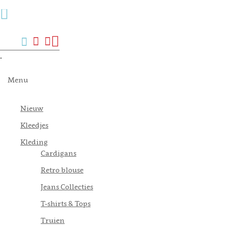
Menu
Zoek
Verlanglijst
Mijn
Winkelwagen
account
.
Menu
Nieuw
Kleedjes
Kleding
Cardigans
Retro blouse
Jeans Collecties
T-shirts & Tops
Truien