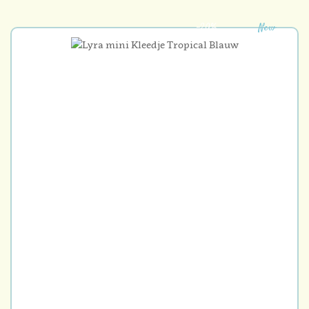
-20%
New