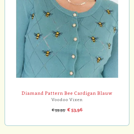
Diamand Pattern Bee Cardigan Blauw
Voodoo Vixen
€ 53,96
€ 59,95