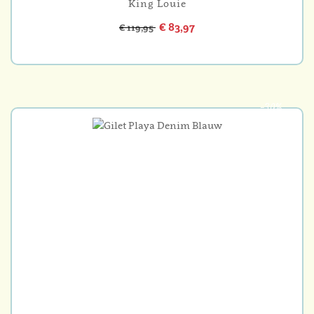
King Louie
€ 83,97
€ 119,95
-30%