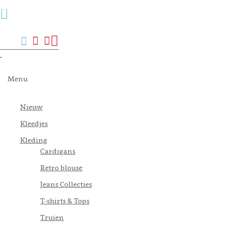
Menu
Zoek
Verlanglijst
Mijn
Winkelwagen
account
.
Menu
Nieuw
Kleedjes
Kleding
Cardigans
Retro blouse
Jeans Collecties
T-shirts & Tops
Truien