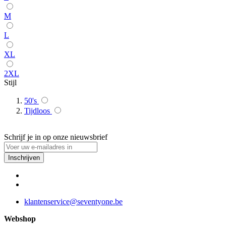
M
L
XL
2XL
Stijl
50's
Tijdloos
Schrijf je in op onze nieuwsbrief
Inschrijven
klantenservice@seventyone.be
Webshop