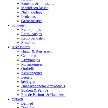
Broeken & Jumpsuits
Mantels en Jassen
Nachtkleding
Petticoats
Grote maatjes
Schoenen
Retro pumps
Retro laarsjes
Retro Sandalen
Sneakers
Accessoires
Hand- & Reistassen
Ceinturen
Armbandjes
Portemonnees
Oorbellen
Keukengerief
Bretels
kettingen
Handschoenen-Barets-Sjaals
Sokken & Panty's
Eau de Parfums & Handzeep
merken
Banned
Danefae