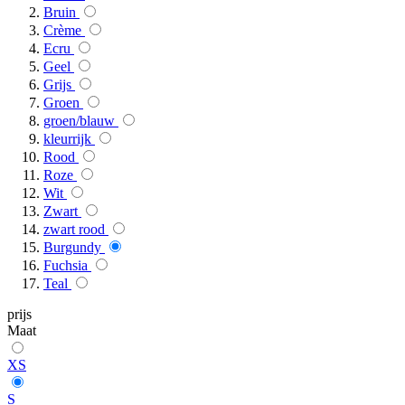
Bruin
Crème
Ecru
Geel
Grijs
Groen
groen/blauw
kleurrijk
Rood
Roze
Wit
Zwart
zwart rood
Burgundy
Fuchsia
Teal
prijs
Maat
XS
S