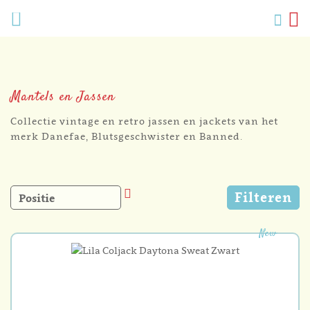
Verlang
Menu
Zoek
W
Mijn
accoun
Mantels en Jassen
Collectie vintage en retro jassen en jackets van het
merk Danefae, Blutsgeschwister en Banned.
Van
Filteren
hoog
naar
laag
New
sorteren