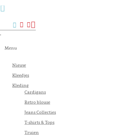
Menu
Zoek
Verlanglijst
Mijn
Winkelwagen
account
.
Menu
Nieuw
Kleedjes
Kleding
Cardigans
Retro blouse
Jeans Collecties
T-shirts & Tops
Truien