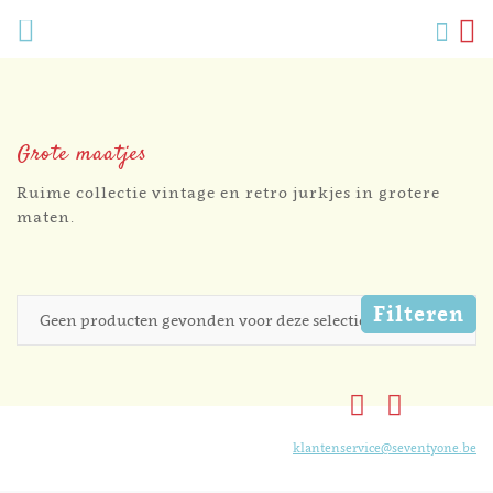
Verlang
Menu
Zoek
W
Mijn
accoun
Grote maatjes
Ruime collectie vintage en retro jurkjes in grotere
maten.
Filteren
Geen producten gevonden voor deze selectie.
klantenservice@seventyone.be