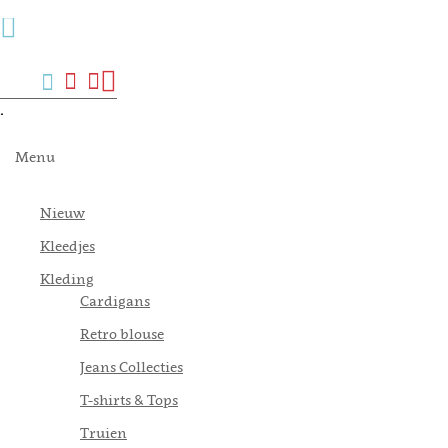
Menu
Zoek
Verlanglijst
Mijn
Winkelwagen
account
.
Menu
Nieuw
Kleedjes
Kleding
Cardigans
Retro blouse
Jeans Collecties
T-shirts & Tops
Truien