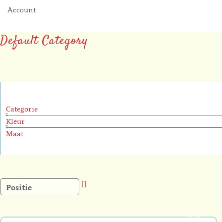
Account
Default Category
Categorie
Kleur
Maat
Van
hoog
naar
laag
-10%
sorteren