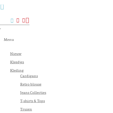
Menu
Zoek
Verlanglijst
Mijn
Winkelwagen
account
.
Menu
Nieuw
Kleedjes
Kleding
Cardigans
Retro blouse
Jeans Collecties
T-shirts & Tops
Truien