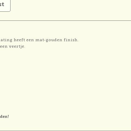
st
lating heeft een mat-gouden finish.
een veertje.
rden!