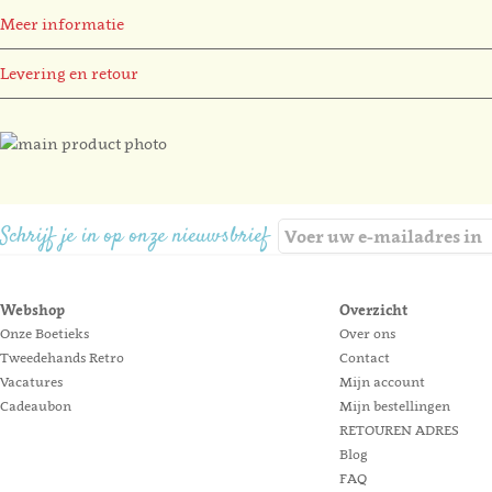
Meer informatie
Levering en retour
Ga
naar
Ga
het
naar
einde
het
Schrijf je in op onze nieuwsbrief
van
begin
de
van
afbeeldingen-
de
Webshop
Overzicht
gallerij
afbeeldingen-
Onze Boetieks
Over ons
gallerij
Tweedehands Retro
Contact
Vacatures
Mijn account
Cadeaubon
Mijn bestellingen
RETOUREN ADRES
Blog
FAQ