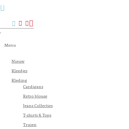
Menu
Zoek
Verlanglijst
Mijn
Winkelwagen
account
.
Menu
Nieuw
Kleedjes
Kleding
Cardigans
Retro blouse
Jeans Collecties
T-shirts & Tops
Truien