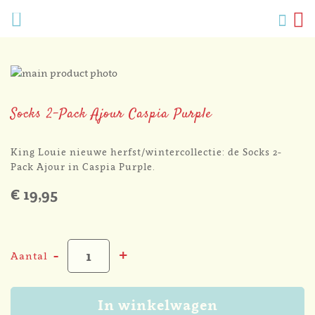
Verlang
Menu
Zoek
W
Mijn
accoun
Ga
naar
Ga
het
naar
Socks 2-Pack Ajour Caspia Purple
einde
het
van
begin
de
van
King Louie nieuwe herfst/wintercollectie: de Socks 2-
afbeeldingen-
de
Pack Ajour in Caspia Purple.
gallerij
afbeeldingen-
€ 19,95
gallerij
-
+
Aantal
In winkelwagen