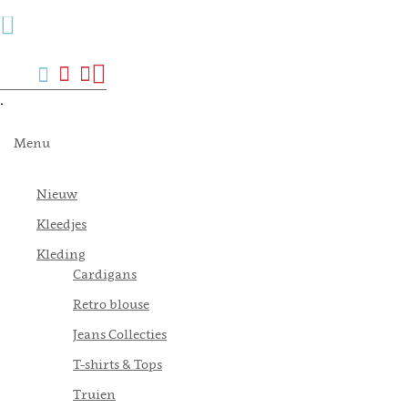
Menu
Zoek
Verlanglijst
Mijn
Winkelwagen
account
.
Menu
Nieuw
Kleedjes
Kleding
Cardigans
Retro blouse
Jeans Collecties
T-shirts & Tops
Truien