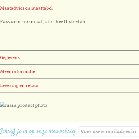
Maatadvies en maattabel
Pasvorm normaal, stof heeft stretch
Gegevens
Meer informatie
Levering en retour
Ga
naar
Ga
het
naar
einde
het
Schrijf je in op onze nieuwsbrief
van
begin
de
van