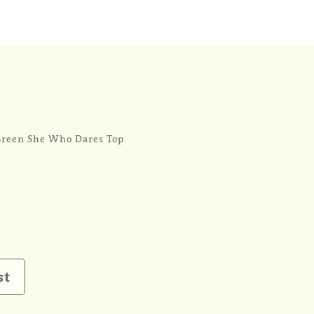
 Green She Who Dares Top.
st