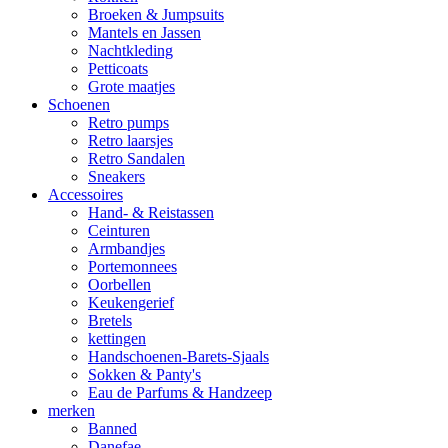
Broeken & Jumpsuits
Mantels en Jassen
Nachtkleding
Petticoats
Grote maatjes
Schoenen
Retro pumps
Retro laarsjes
Retro Sandalen
Sneakers
Accessoires
Hand- & Reistassen
Ceinturen
Armbandjes
Portemonnees
Oorbellen
Keukengerief
Bretels
kettingen
Handschoenen-Barets-Sjaals
Sokken & Panty's
Eau de Parfums & Handzeep
merken
Banned
Danefae