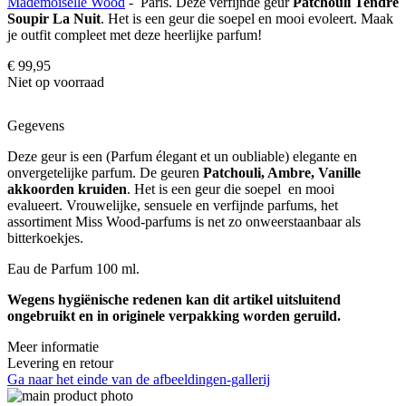
Mademoiselle Wood
- Paris. Deze verfijnde geur
Patchouli Tendre
Soupir La Nuit
. Het is een geur die soepel en mooi evoleert. Maak
je outfit compleet met deze heerlijke parfum!
€ 99,95
Niet op voorraad
Gegevens
Deze geur is een (Parfum élegant et un oubliable) elegante en
onvergetelijke parfum. De geuren
Patchouli, Ambre, Vanille
akkoorden kruiden
. Het is een geur die soepel en mooi
evalueert. Vrouwelijke, sensuele en verfijnde parfums, het
assortiment Miss Wood-parfums is net zo onweerstaanbaar als
bitterkoekjes.
Eau de Parfum 100 ml.
Wegens hygiënische redenen kan dit artikel uitsluitend
ongebruikt en in originele verpakking worden geruild.
Meer informatie
Levering en retour
Ga naar het einde van de afbeeldingen-gallerij