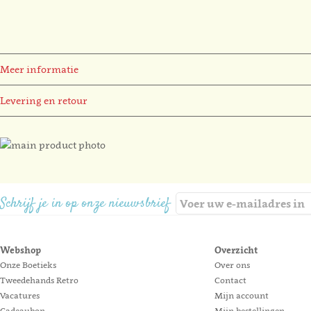
Meer informatie
Levering en retour
Ga
naar
Ga
het
naar
einde
het
Schrijf je in op onze nieuwsbrief
van
begin
de
van
afbeeldingen-
de
Webshop
Overzicht
gallerij
afbeeldingen-
Onze Boetieks
Over ons
gallerij
Tweedehands Retro
Contact
Vacatures
Mijn account
Cadeaubon
Mijn bestellingen