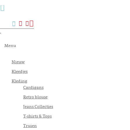
Menu
Zoek
Verlanglijst
Mijn
Winkelwagen
account
.
Menu
Nieuw
Kleedjes
Kleding
Cardigans
Retro blouse
Jeans Collecties
T-shirts & Tops
Truien