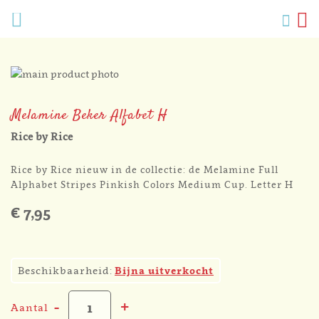
Verlang
Menu
Zoek
W
Mijn
accoun
Ga
naar
Ga
het
naar
Melamine Beker Alfabet H
einde
het
van
begin
Rice by Rice
de
van
afbeeldingen-
de
Rice by Rice nieuw in de collectie: d
e Melamine Full
gallerij
afbeeldingen-
Alphabet Stripes Pinkish Colors Medium Cup. Letter H
gallerij
€ 7,95
3
Beschikbaarheid:
Bijna uitverkocht
-
+
Aantal