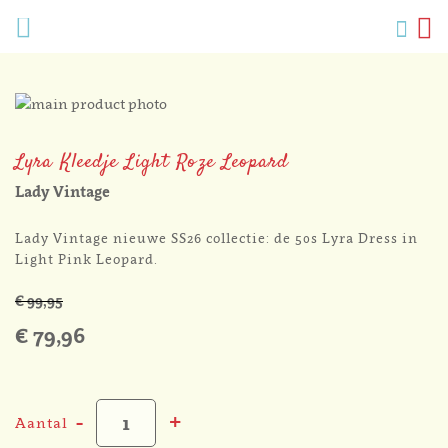
Verlang
Menu
Zoek
W
Mijn
accoun
Ga
naar
Ga
het
naar
Lyra Kleedje Light Roze Leopard
einde
het
van
begin
Lady Vintage
de
van
afbeeldingen-
de
Lady Vintage nieuwe SS26 collectie: de 50s Lyra Dress in
gallerij
afbeeldingen-
Light Pink Leopard.
gallerij
€ 99,95
€ 79,96
-
+
Aantal