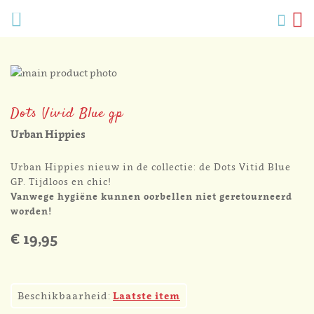
Verlang
Menu
Zoek
W
Mijn
accoun
Ga
naar
Ga
het
naar
Dots Vivid Blue gp
einde
het
van
begin
Urban Hippies
de
van
afbeeldingen-
de
Urban Hippies nieuw in de collectie: de Dots Vitid Blue
gallerij
afbeeldingen-
GP. Tijdloos en chic!
gallerij
Vanwege hygiëne kunnen oorbellen niet geretourneerd
worden!
€ 19,95
1
Beschikbaarheid:
Laatste item