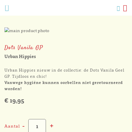
Verlang
Menu
Zoek
W
Mijn
accoun
Ga
naar
Ga
het
naar
Dots Vanila GP
einde
het
van
begin
Urban Hippies
de
van
afbeeldingen-
de
Urban Hippies nieuw in de collectie: de Dots Vanila Geel
gallerij
afbeeldingen-
GP. Tijdloos en chic!
gallerij
Vanwege hygiëne kunnen oorbellen niet geretourneerd
worden!
€ 19,95
-
+
Aantal