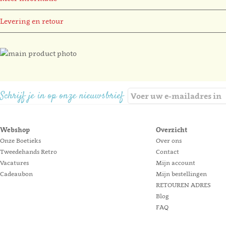
Levering en retour
Ga
naar
Ga
het
naar
einde
het
Schrijf je in op onze nieuwsbrief
van
begin
de
van
afbeeldingen-
de
Webshop
Overzicht
gallerij
afbeeldingen-
Onze Boetieks
Over ons
gallerij
Tweedehands Retro
Contact
Vacatures
Mijn account
Cadeaubon
Mijn bestellingen
RETOUREN ADRES
Blog
FAQ