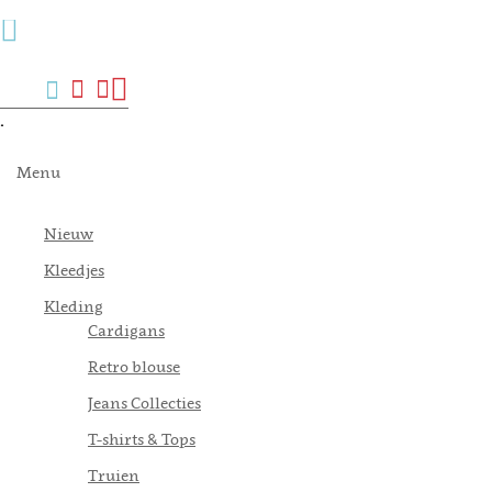
Menu
Zoek
Verlanglijst
Mijn
Winkelwagen
account
.
Menu
Nieuw
Kleedjes
Kleding
Cardigans
Retro blouse
Jeans Collecties
T-shirts & Tops
Truien