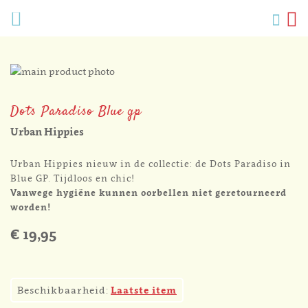
Verlang
Menu
Zoek
W
Mijn
accoun
Ga
naar
Ga
het
naar
Dots Paradiso Blue gp
einde
het
van
begin
Urban Hippies
de
van
afbeeldingen-
de
Urban Hippies nieuw in de collectie: de Dots Paradiso in
gallerij
afbeeldingen-
Blue GP. Tijdloos en chic!
gallerij
Vanwege hygiëne kunnen oorbellen niet geretourneerd
worden!
€ 19,95
2
Beschikbaarheid:
Laatste item