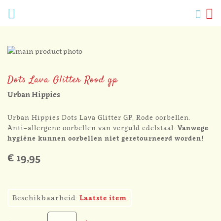
Verlang
Menu
Zoek
W
Mijn
accoun
Ga
naar
Ga
het
naar
Dots Lava Glitter Rood gp
einde
het
van
begin
Urban Hippies
de
van
afbeeldingen-
de
Urban Hippies Dots Lava Glitter GP, Rode oorbellen.
gallerij
afbeeldingen-
Anti–allergene oorbellen van verguld edelstaal.
Vanwege
gallerij
hygiëne kunnen oorbellen niet geretourneerd worden!
€ 19,95
1
Beschikbaarheid:
Laatste item