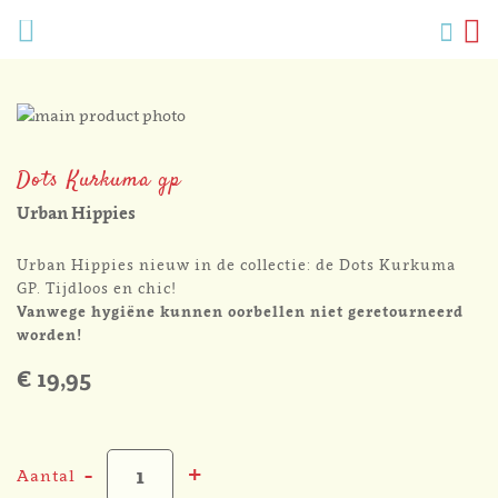
Verlang
Menu
Zoek
W
Mijn
accoun
Ga
naar
Ga
het
naar
Dots Kurkuma gp
einde
het
van
begin
Urban Hippies
de
van
afbeeldingen-
de
Urban Hippies nieuw in de collectie: de Dots Kurkuma
gallerij
afbeeldingen-
GP. Tijdloos en chic!
gallerij
Vanwege hygiëne kunnen oorbellen niet geretourneerd
worden!
€ 19,95
-
+
Aantal