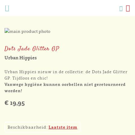
Verlang
Menu
Zoek
W
Mijn
accoun
Ga
naar
Ga
het
naar
Dots Jade Glitter GP
einde
het
van
begin
Urban Hippies
de
van
afbeeldingen-
de
Urban Hippies nieuw in de collectie: de Dots Jade Glitter
gallerij
afbeeldingen-
GP. Tijdloos en chic!
gallerij
Vanwege hygiëne kunnen oorbellen niet geretourneerd
worden!
€ 19,95
2
Beschikbaarheid:
Laatste item