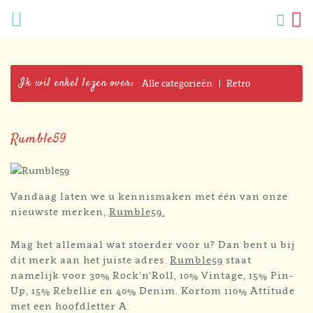
Verlang
Menu
Zoek
W
Mijn
accoun
Ik wil enkel lezen over:
Alle categorieën
Retro
Rumble59
Vandaag laten we u kennismaken met één van onze
nieuwste merken,
Rumble59.
Mag het allemaal wat stoerder voor u? Dan bent u bij
dit merk aan het juiste adres.
Rumble59
staat
namelijk voor 30% Rock'n'Roll, 10% Vintage, 15% Pin-
Up, 15% Rebellie en 40% Denim. Kortom 110% Attitude
met een hoofdletter A.