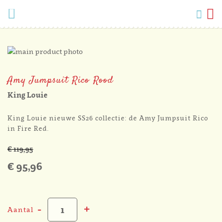
Verlang
Menu
Zoek
W
Mijn
accoun
Ga
naar
Ga
het
naar
Amy Jumpsuit Rico Rood
einde
het
van
begin
King Louie
de
van
afbeeldingen-
de
King Louie nieuwe SS26 collectie: de Amy Jumpsuit Rico
gallerij
afbeeldingen-
in Fire Red.
gallerij
€ 119,95
€ 95,96
-
+
Aantal